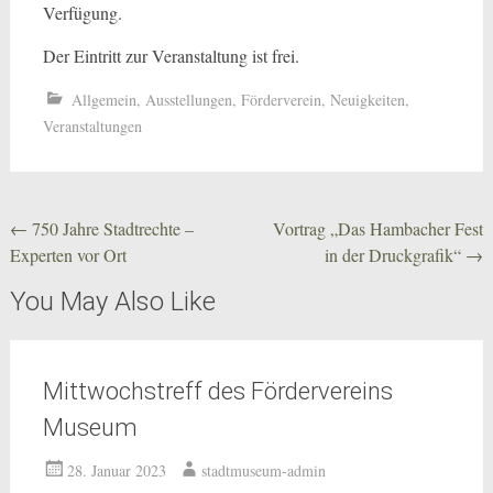
Verfügung.
Der Eintritt zur Veranstaltung ist frei.
Allgemein
,
Ausstellungen
,
Förderverein
,
Neuigkeiten
,
Veranstaltungen
Beitragsnavigation
←
750 Jahre Stadtrechte –
Vortrag „Das Hambacher Fest
Experten vor Ort
in der Druckgrafik“
→
You May Also Like
Mittwochstreff des Fördervereins
Museum
28. Januar 2023
stadtmuseum-admin