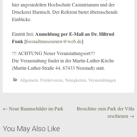
hier angesiedelten Hochschule Casimirianum und der
Druckerei Harnisch. Der Referent bietet überraschende
Einblicke.
Anmeldung per E-Mail an Dr. Hiltrud
Eintritt frei;
Funk [
]
foestadtmuseumnw@web.de
!
!! ACHTUNG Neuer Veranstaltungsort!!!
Die Veranstaltung findet in der Martin-Luther-Kirche
(Martin-Luther-Straße 44, 67433 Neustadt) statt.
Allgemein
,
Förderverein
,
Neuigkeiten
,
Veranstaltungen
Beitragsnavigation
←
Neue Baumschilder im Park
Broschüre zum Park der Villa
erschienen
→
You May Also Like