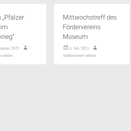
 „Pfälzer
Mittwochstreff des
 im
Fördervereins
krieg“
Museum
tember 2025
4. Juli 2023
m-admin
stadtmuseum-admin