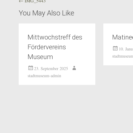
Beitragsnavigation
←
IMG_5443
You May Also Like
Mittwochstreff des
Matine
Fördervereins
10. Jan
Museum
stadtmuseu
23. September 2025
stadtmuseum-admin