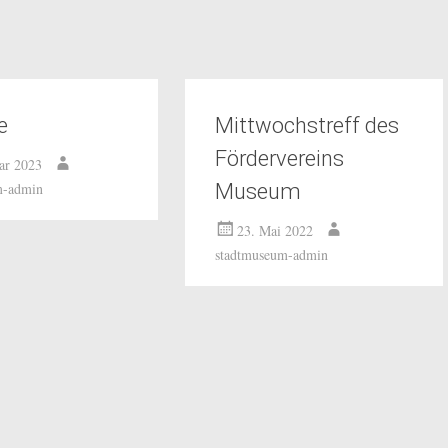
e
Mittwochstreff des
Fördervereins
uar 2023
m-admin
Museum
23. Mai 2022
stadtmuseum-admin