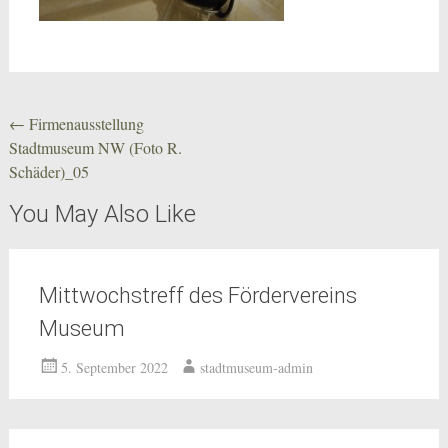
Beitragsnavigation
←
Firmenausstellung
Stadtmuseum NW (Foto R.
Schäder)_05
You May Also Like
Mittwochstreff des Fördervereins
Museum
5. September 2022
stadtmuseum-admin