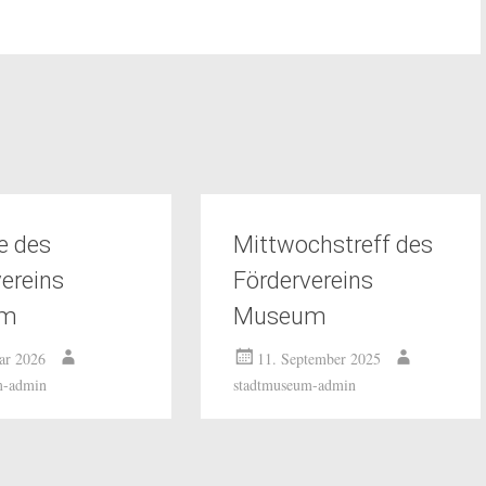
e des
Mittwochstreff des
ereins
Fördervereins
um
Museum
uar 2026
11. September 2025
m-admin
stadtmuseum-admin