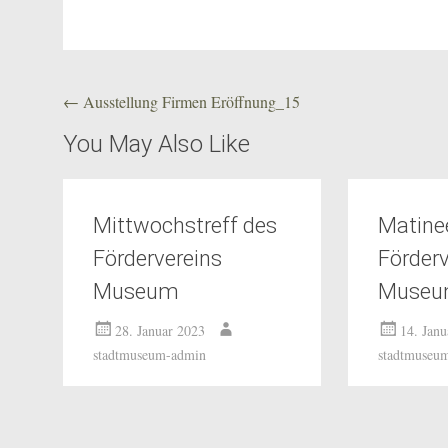
Beitragsnavigation
←
Ausstellung Firmen Eröffnung_15
You May Also Like
Mittwochstreff des
Matine
Fördervereins
Förderv
Museum
Muse
28. Januar 2023
14. Jan
stadtmuseum-admin
stadtmuseu