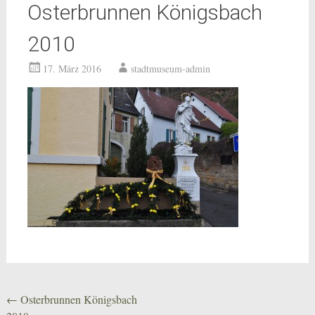
Osterbrunnen Königsbach
2010
17. März 2016
stadtmuseum-admin
Beitragsnavigation
←
Osterbrunnen Königsbach