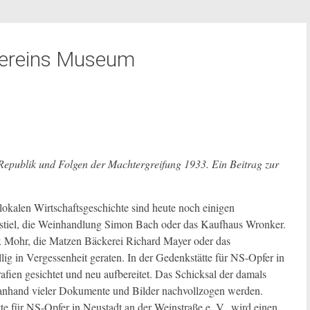
vereins Museum
Republik und Folgen der Machtergreifung 1933. Ein Beitrag zur
okalen Wirtschaftsgeschichte sind heute noch einigen
nstiel, die Weinhandlung Simon Bach oder das Kaufhaus Wronker.
x Mohr, die Matzen Bäckerei Richard Mayer oder das
ig in Vergessenheit geraten. In der Gedenkstätte für NS-Opfer in
ien gesichtet und neu aufbereitet. Das Schicksal der damals
ll anhand vieler Dokumente und Bilder nachvollzogen werden.
te für NS-Opfer in Neustadt an der Weinstraße e. V., wird einen