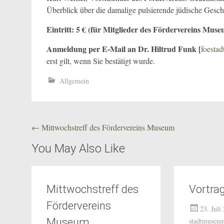
Überblick über die damalige pulsierende jüdische Gesch
Eintritt: 5 € (für Mitglieder des Fördervereins Muse
Anmeldung per E-Mail an Dr. Hiltrud Funk [
foest
erst gilt, wenn Sie bestätigt wurde.
Allgemein
Beitragsnavigation
←
Mittwochstreff des Fördervereins Museum
You May Also Like
Mittwochstreff des
Vortra
Fördervereins
23. Juli
Museum
stadtmuseu