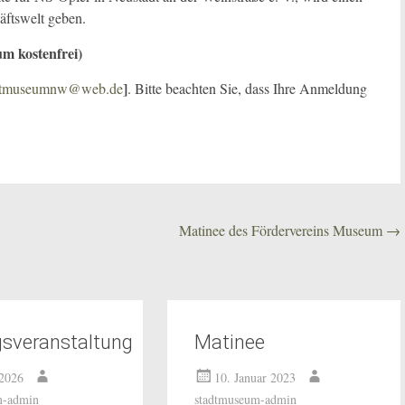
äftswelt geben.
um kostenfrei)
]
adtmuseumnw@web.de
. Bitte beachten Sie, dass Ihre Anmeldung
Matinee des Fördervereins Museum
→
gsveranstaltung
Matinee
 2026
10. Januar 2023
m-admin
stadtmuseum-admin