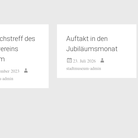
chstreff des
Auftakt in den
ereins
Jubiläumsmonat
um
23. Juli 2026
stadtmuseum-admin
ember 2023
m-admin