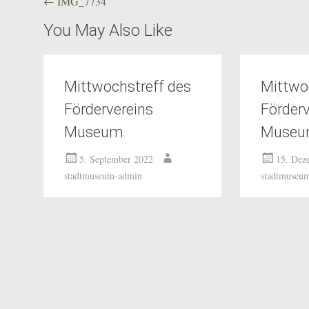
Beitragsnavigation
←
IMG_7734
You May Also Like
Mittwochstreff des
Mittwo
Fördervereins
Förderv
Museum
Muse
5. September 2022
15. Dez
stadtmuseum-admin
stadtmuseu